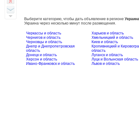
Выберите категорию, чтобы дать объявление в регионе
Украин
Украина через несколько минут после размещения.
Черкассы и область
Харьков и область
Чернигов и область
Хмельницкий и область
Черновцы и область
Киев и область
Днепр и Днепропетровская
Кропивницкий и Кировогра
область
область
Донецк и область
Луганск и область
Херсон и область
Луцк и Волынская область
Ивано-Франковск и область
Львов и область