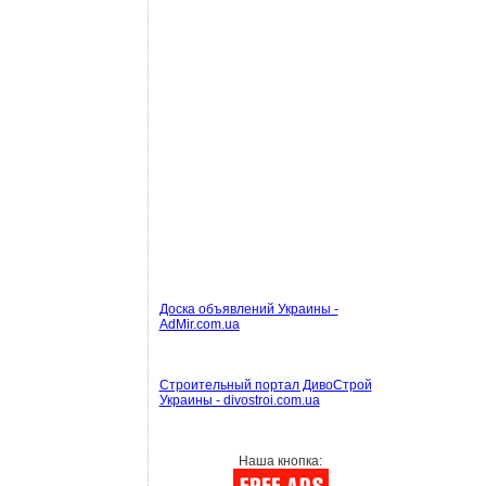
Доска объявлений Украины -
AdMir.com.ua
Строительный портал ДивоСтрой
Украины - divostroi.com.ua
Наша кнопка: