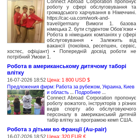
Connect Abroad Corporation пропонує
роботу у сфері обслуговування та
громадського харчування в Німеччині.
https://cac-ua.com/work-and-
travel/germany Вимоги 1. базова
німецька 2. бути студентом Обов'язки •
Робота в німецьких компаніях у сфері
обслуговування • Залежить від
вакансії (покоївка, ресепшен, сервіс,
хостес, офіціант) • Попередній досвід роботи не
потрібний Умови 1.
Робота в американському дитячому таборі
влітку
16-07-2026 18:52
Цена: 1 800 USD $
Предложения фирм: Работа за рубежом
,
Украина, Киев
и область
...
Подробнее
...
Connect Abroad Corporation пропонує
роботу вожатого, інструкторів з різних
видів спорту або обслуговуючого
персоналу в американський дитячій
табір влітку за програмою кемп США.
Робота з дітьми во Франції (Au-pair)
16-07-2026 18:52
Цена: 320 EUR €