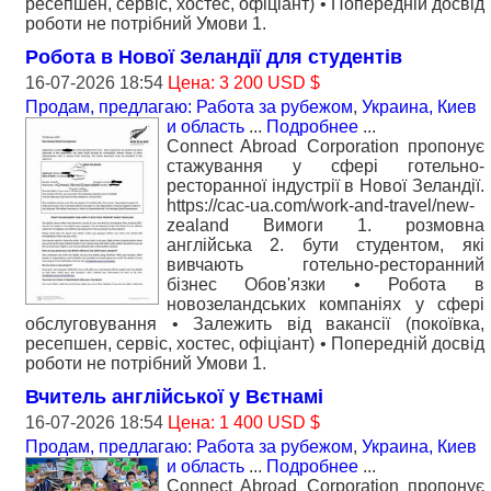
ресепшен, сервіс, хостес, офіціант) • Попередній досвід
роботи не потрібний Умови 1.
Робота в Нової Зеландії для студентів
16-07-2026 18:54
Цена: 3 200 USD $
Продам, предлагаю: Работа за рубежом
,
Украина, Киев
и область
...
Подробнее
...
Connect Abroad Corporation пропонує
стажування у сфері готельно-
ресторанної індустрії в Нової Зеландії.
https://cac-ua.com/work-and-travel/new-
zealand Вимоги 1. розмовна
англійська 2. бути студентом, які
вивчають готельно-ресторанний
бізнес Обов'язки • Робота в
новозеландських компаніях у сфері
обслуговування • Залежить від вакансії (покоївка,
ресепшен, сервіс, хостес, офіціант) • Попередній досвід
роботи не потрібний Умови 1.
Вчитель англійської у Вєтнамі
16-07-2026 18:54
Цена: 1 400 USD $
Продам, предлагаю: Работа за рубежом
,
Украина, Киев
и область
...
Подробнее
...
Connect Abroad Corporation пропонує