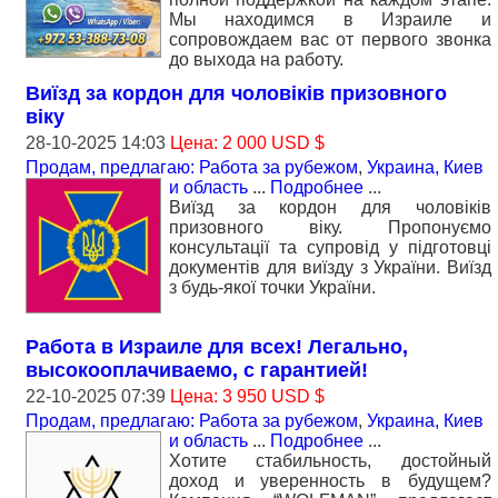
Мы находимся в Израиле и
сопровождаем вас от первого звонка
до выхода на работу.
Виїзд за кордон для чоловіків призовного
віку
28-10-2025 14:03
Цена: 2 000 USD $
Продам, предлагаю: Работа за рубежом
,
Украина, Киев
и область
...
Подробнее
...
Виїзд за кордон для чоловіків
призовного віку. Пропонуємо
консультації та супровід у підготовці
документів для виїзду з України. Виїзд
з будь-якої точки України.
Работа в Израиле для всех! Легально,
высокооплачиваемо, с гарантией!
22-10-2025 07:39
Цена: 3 950 USD $
Продам, предлагаю: Работа за рубежом
,
Украина, Киев
и область
...
Подробнее
...
Хотите стабильность, достойный
доход и уверенность в будущем?