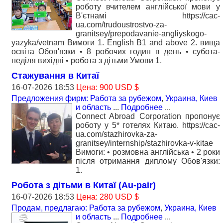
роботу вчителем англійської мови у
В'єтнамі https://cac-
ua.com/trudoustrostvo-za-
granitsey/prepodavanie-angliyskogo-
yazyka/vetnam Вимоги 1. English B1 and above 2. вища
освіта Обов'язки • 8 робочих годин в день • субота-
неділя вихідні • робота з дітьми Умови 1.
Стажування в Китаї
16-07-2026 18:53
Цена: 900 USD $
Предложения фирм: Работа за рубежом
,
Украина, Киев
и область
...
Подробнее
...
Connect Abroad Corporation пропонує
роботу у 5* готелях Китаю. https://cac-
ua.com/stazhirovka-za-
granitsey/internship/stazhirovka-v-kitae
Вимоги: • розмовна англійська • 2 роки
після отримання диплому Обов'язки:
1.
Робота з дітьми в Китаї (Au-pair)
16-07-2026 18:53
Цена: 280 USD $
Продам, предлагаю: Работа за рубежом
,
Украина, Киев
и область
...
Подробнее
...