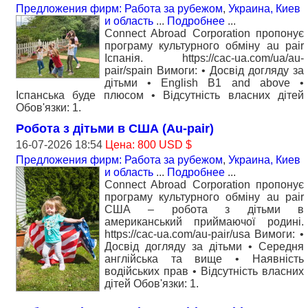
Предложения фирм: Работа за рубежом
,
Украина, Киев
и область
...
Подробнее
...
Connect Abroad Corporation пропонує
програму культурного обміну au pair
Іспанія. https://cac-ua.com/ua/au-
pair/spain Вимоги: • Досвід догляду за
дітьми • English B1 and above •
Іспанська буде плюсом • Відсутність власних дітей
Обов'язки: 1.
Робота з дітьми в США (Au-pair)
16-07-2026 18:54
Цена: 800 USD $
Предложения фирм: Работа за рубежом
,
Украина, Киев
и область
...
Подробнее
...
Connect Abroad Corporation пропонує
програму культурного обміну au pair
США – робота з дітьми в
американський приймаючої родині.
https://cac-ua.com/au-pair/usa Вимоги: •
Досвід догляду за дітьми • Середня
англійська та вище • Наявність
водійських прав • Відсутність власних
дітей Обов'язки: 1.