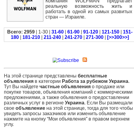
Компания “WOLFMAN” предлагает
реальную возможность жить и
работать в одной из самых развитых
стран — Израиле.
Всего: 2959
| 1-30 |
31-60
|
61-90
|
91-120
|
121-150
|
151-
180
|
181-210
|
211-240
|
241-270
|
271-300
|
[>>300>>]
На этой странице представлены
бесплатные
объявления
в категории
Работа за рубежом Украина
.
Тут Вы найдете
частные объявления
о продаже или
покупке товаров, объявления компаний с коммерческими
предложениями, а также объявления о предоставлении
различных услуг в регионе
Украина
. Если Вы размещали
свое
объявление
на этой странице, тогда для того чтобы
увидеть запросы заказчиков или изменить объявление
нажмите на кнопку “Мои объявления” в правом верхнем
углу.