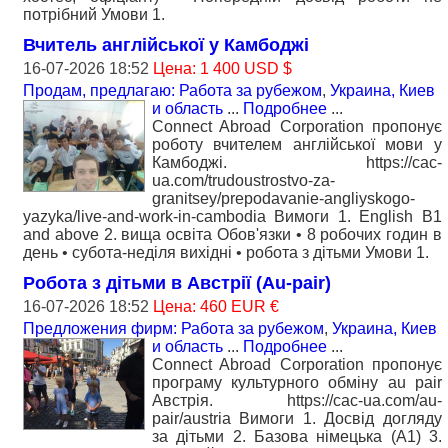
потрібний Умови 1.
Вчитель англійської у Камбоджі
16-07-2026 18:52
Цена: 1 400 USD $
Продам, предлагаю: Работа за рубежом
,
Украина, Киев
и область
...
Подробнее
...
Connect Abroad Corporation пропонує
роботу вчителем англійської мови у
Камбоджі. https://cac-
ua.com/trudoustrostvo-za-
granitsey/prepodavanie-angliyskogo-
yazyka/live-and-work-in-cambodia Вимоги 1. English B1
and above 2. вища освіта Обов'язки • 8 робочих годин в
день • субота-неділя вихідні • робота з дітьми Умови 1.
Робота з дітьми в Австрії (Au-pair)
16-07-2026 18:52
Цена: 460 EUR €
Предложения фирм: Работа за рубежом
,
Украина, Киев
и область
...
Подробнее
...
Connect Abroad Corporation пропонує
програму культурного обміну au pair
Австрія. https://cac-ua.com/au-
pair/austria Вимоги 1. Досвід догляду
за дітьми 2. Базова німецька (А1) 3.