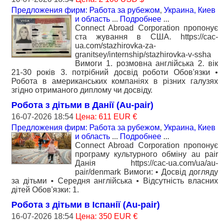
Предложения фирм: Работа за рубежом
,
Украина, Киев
и область
...
Подробнее
...
Connect Abroad Corporation пропонує
ста жування в США. https://cac-
ua.com/stazhirovka-za-
granitsey/internship/stazhirovka-v-ssha
Вимоги 1. розмовна англійська 2. вік
21-30 років 3. потрібний досвід роботи Обов'язки •
Робота в американських компаніях в різних галузях
згідно отриманого диплому чи досвіду.
Робота з дітьми в Данії (Au-pair)
16-07-2026 18:54
Цена: 611 EUR €
Предложения фирм: Работа за рубежом
,
Украина, Киев
и область
...
Подробнее
...
Connect Abroad Corporation пропонує
програму культурного обміну au pair
Данія https://cac-ua.com/ua/au-
pair/denmark Вимоги: • Досвід догляду
за дітьми • Середня англійська • Відсутність власних
дітей Обов'язки: 1.
Робота з дітьми в Іспанії (Au-pair)
16-07-2026 18:54
Цена: 350 EUR €