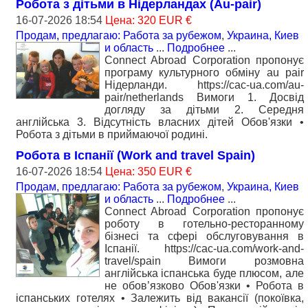
Робота з дітьми в Нідерландах (Au-pair)
16-07-2026 18:54
Цена: 320 EUR €
Продам, предлагаю: Работа за рубежом
,
Украина, Киев
и область
...
Подробнее
...
Connect Abroad Corporation пропонує
програму культурного обміну au pair
Нідерланди. https://cac-ua.com/au-
pair/netherlands Вимоги 1. Досвід
догляду за дітьми 2. Середня
англійська 3. Відсутність власних дітей Обов'язки •
Робота з дітьми в приймаючої родині.
Робота в Іспанії (Work and travel Spain)
16-07-2026 18:54
Цена: 350 EUR €
Продам, предлагаю: Работа за рубежом
,
Украина, Киев
и область
...
Подробнее
...
Connect Abroad Corporation пропонує
роботу в готельно-ресторанному
бізнесі та сфері обслуговування в
Іспанії. https://cac-ua.com/work-and-
travel/spain Вимоги розмовна
англійська іспанська буде плюсом, але
не обов’язково Обов'язки • Робота в
іспанських готелях • Залежить від вакансії (покоївка,