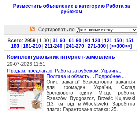
Разместить объявление в категорию Работа за
рубежом
Сортировать по
Всего: 2959
| 1-30 |
31-60
|
61-90
|
91-120
|
121-150
|
151-
180
|
181-210
|
211-240
|
241-270
|
271-300
|
[>>300>>]
Комплектувальник інтернет-замовлень
29-07-2026 11:51
Продам, предлагаю: Работа за рубежом
,
Украина,
Полтава и область
...
Подробнее
...
Опис вакансії безкоштовна вакансія
для громадян України, Склад
брендового одягу Місце роботи:
Rzeszów, Bydgoszcz, Brześć Kujawski
(13 км від м.Włocławek) Заробітна
плата: Гарантована ставка: 25.