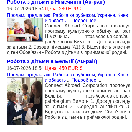
Робота з дітьми в Німечинні (Au-pair)
16-07-2026 18:54
Цена: 280 EUR €
Продам, предлагаю: Работа за рубежом
,
Украина, Киев
и область
...
Подробнее
...
Connect Abroad Corporation пропонує
програму культурного обміну au pair
Німеччина. https://cac-ua.com/au-
pair/germany Вимоги 1. Досвід догляду
за дітьми 2. Базова німецька (А1) 3. Відсутність власних
дітей Обов'язки • Робота з дітьми в приймаючої родині.
Робота з дітьми в Бельгії (Au-pair)
16-07-2026 18:54
Цена: 450 EUR €
Продам, предлагаю: Работа за рубежом
,
Украина, Киев
и область
...
Подробнее
...
Connect Abroad Corporation пропонує
програму культурного обміну au pair
Бельгія. https://cac-ua.com/au-
pair/belgium Вимоги 1. Досвід догляду
за дітьми 2. Середня англійська 3.
Відсутність власних дітей Обов'язки •
Робота з дітьми в приймаючої родині.