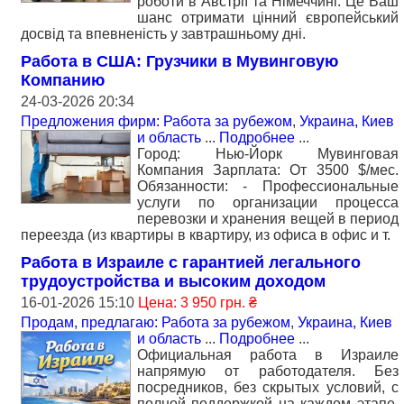
роботи в Австрії та Німеччині. Це Ваш
шанс отримати цінний європейський
досвід та впевненість у завтрашньому дні.
Работа в США: Грузчики в Мувинговую
Компанию
24-03-2026 20:34
Предложения фирм: Работа за рубежом
,
Украина, Киев
и область
...
Подробнее
...
Город: Нью-Йорк Мувинговая
Компания Зарплата: От 3500 $/мес.
Обязанности: - Профессиональные
услуги по организации процесса
перевозки и хранения вещей в период
переезда (из квартиры в квартиру, из офиса в офис и т.
Работа в Израиле с гарантией легального
трудоустройства и высоким доходом
16-01-2026 15:10
Цена: 3 950 грн. ₴
Продам, предлагаю: Работа за рубежом
,
Украина, Киев
и область
...
Подробнее
...
Официальная работа в Израиле
напрямую от работодателя. Без
посредников, без скрытых условий, с
полной поддержкой на каждом этапе.