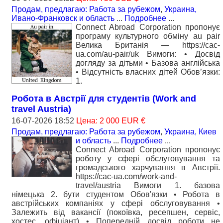
Продам, предлагаю: Работа за рубежом
,
Украина,
Ивано-Франковск и область
...
Подробнее
...
Connect Abroad Corporation пропонує
програму культурного обміну au pair
Велика Британія — https://cac-
ua.com/au-pair/uk Вимоги: • Досвід
догляду за дітьми • Базова англійська
• Відсутність власних дітей Обов’язки:
1.
Робота в Австрії для студентів (Work and
travel Austria)
16-07-2026 18:52
Цена: 2 000 EUR €
Продам, предлагаю: Работа за рубежом
,
Украина, Киев
и область
...
Подробнее
...
Connect Abroad Corporation пропонує
роботу у сфері обслуговування та
громадського харчування в Австрії.
https://cac-ua.com/work-and-
travel/austria Вимоги 1. базова
німецька 2. бути студентом Обов'язки • Робота в
австрійських компаніях у сфері обслуговування •
Залежить від вакансії (покоївка, ресепшен, сервіс,
хостес, офіціант) • Попередній досвід роботи не