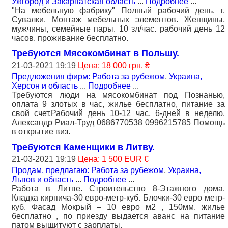
Ужгород и Закарпатская область
...
Подробнее
...
"На мебельную фабрику" Полный рабочий день. г.
Сувалки. Монтаж мебельных элементов. Женщины,
мужчины, семейные пары. 10 зл/час. рабочий день 12
часов. проживание бесплатно.
Требуются Мясокомбинат в Польшу.
21-03-2021 19:19
Цена: 18 000 грн. ₴
Предложения фирм: Работа за рубежом
,
Украина,
Херсон и область
...
Подробнее
...
Требуются люди на мясокомбинат под Познанью,
оплата 9 злотых в час, жилье бесплатно, питание за
свой счет.Рабочий день 10-12 час, 6-дней в неделю.
Александр Риал-Труд 0686770538 0996215785 Помощь
в открытие виз.
Требуются Каменщики в Литву.
21-03-2021 19:19
Цена: 1 500 EUR €
Продам, предлагаю: Работа за рубежом
,
Украина,
Львов и область
...
Подробнее
...
Работа в Литве. Строительство 8-Этажного дома.
Кладка кирпича-30 евро-метр-куб. Блочки-30 евро метр-
куб. Фасад Мокрый – 10 евро м2 , 150мм. жилье
бесплатно , по приезду выдается аванс на питание
патом выщитуют с зарплаты.