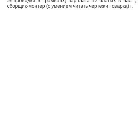
эл.проводки в трамваях) зарплата 12 злотых в час. ,
сборщик-монтер (с умением читать чертежи , сварка) г.