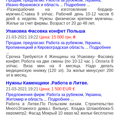
Продам, предлагаю: Работа за рубежом
,
Украина,
Ивано-Франковск и область
...
Подробнее
...
-Разнорабочие на изготовление бордюр-
мужчин.Ставка 9 зл/час. Рабочий день 10-12 часов 6
дней в неделю. Нужны физически крепкие мужчины.
Жилье за счет фирмы. Возраст от 20 до 48 лет.
Упаковка Фасовка конфет Польша
21-03-2021 19:22
Цена: 15 000 грн. ₴
Продам, предлагаю: Работа за рубежом
,
Украина,
Кропивницкий и Кировоградская область
...
Подробнее
...
Срочна Требуются 4 Женщины на Упаковку- Фасовку
конфет. Робота на две смены (по 10-12 час ). Оплата 8
зл/час. Виза мин на 4 месяца. Надо делать
медицинскую книжку (120 зл). За жилье минусуют 200
зл в месяц.
Нужны Каменщики .Работа в Литве.
21-03-2021 19:21
Цена: 1 500 EUR €
Предложения фирм: Работа за рубежом
,
Украина,
Житомир и область
...
Подробнее
...
Работа в Литве.По Польским визам. Строительство
МногоЭтажного дома.г. Вильнус. Кладка Шлакоблока-5
еврометр2. Фасад Мокрый 10 евро м2 жилье бесплатно