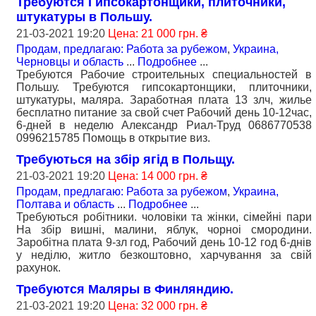
Требуются Гипсокартонщики, плиточники,
штукатуры в Польшу.
21-03-2021 19:20
Цена: 21 000 грн. ₴
Продам, предлагаю: Работа за рубежом
,
Украина,
Черновцы и область
...
Подробнее
...
Требуются Рабочие строительных специальностей в
Польшу. Требуются гипсокартонщики, плиточники,
штукатуры, маляра. Заработная плата 13 злч, жилье
бесплатно питание за свой счет Рабочий день 10-12час,
6-дней в неделю Александр Риал-Труд 0686770538
0996215785 Помощь в открытие виз.
Требуються на збір ягід в Польщу.
21-03-2021 19:20
Цена: 14 000 грн. ₴
Продам, предлагаю: Работа за рубежом
,
Украина,
Полтава и область
...
Подробнее
...
Требуються робітники. чоловіки та жінки, сімейні пари
На збір вишні, малини, яблук, чорноі смородини.
Заробітна плата 9-зл год, Рабочий день 10-12 год 6-днів
у неділю, житло безкоштовно, харчування за свій
рахунок.
Требуются Маляры в Финляндию.
21-03-2021 19:20
Цена: 32 000 грн. ₴