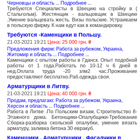
Черновцы и область
...
Подробнее
...
Требуются Специалисты в Швецию на стройку в (
Стальгольм). Жестянщик - вальцовщик в Швецию
.Умение вальцевать жесть. Визы польские. Устраиваем
в польскую фирму. К нам едут как в командировку.
Требуются -Каменщики в Польшу.
21-03-2021 19:21
Цена: 25 000 грн. ₴
Предложения фирм: Работа за рубежом
,
Украина,
Житомир и область
...
Подробнее
...
Каменщики с опытом работы в Гданск. Опыт подобной
работы от 1 года.Работать по 10-12 ч 6 дней в
нед.Оплата труда -20 злм2 час.Проживание
предоставляют бесплатно.Раб.одежда своя.
Арматурщики в Литву.
21-03-2021 19:21
Цена: 40 000 грн. ₴
Продам, предлагаю: Работа за рубежом
,
Украина,
Херсон и область
...
Подробнее
...
Работа в Литве .По Польским визам. Строительство 8-
Этажного дома. Бетонщики-Опалубщики-Требование
Сборка-разборка скольской опалубки, умение вязать
арматуру, заливка бетона 30 евракуб.
Каменщики , Арматурщики , Фасадчики в