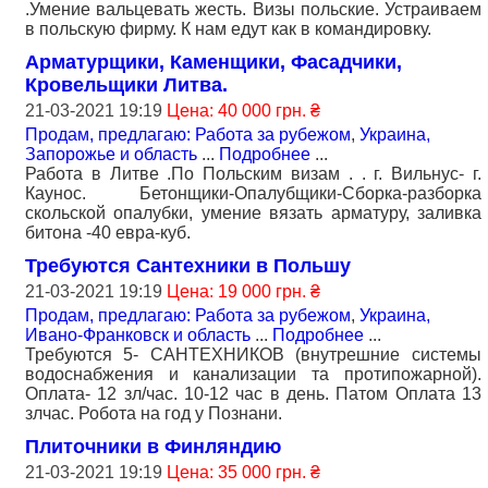
.Умение вальцевать жесть. Визы польские. Устраиваем
в польскую фирму. К нам едут как в командировку.
Арматурщики, Каменщики, Фасадчики,
Кровельщики Литва.
21-03-2021 19:19
Цена: 40 000 грн. ₴
Продам, предлагаю: Работа за рубежом
,
Украина,
Запорожье и область
...
Подробнее
...
Работа в Литве .По Польским визам . . г. Вильнус- г.
Каунос. Бетонщики-Опалубщики-Сборка-разборка
скольской опалубки, умение вязать арматуру, заливка
битона -40 евра-куб.
Требуются Сантехники в Польшу
21-03-2021 19:19
Цена: 19 000 грн. ₴
Продам, предлагаю: Работа за рубежом
,
Украина,
Ивано-Франковск и область
...
Подробнее
...
Требуются 5- САНТЕХНИКОВ (внутрешние системы
водоснабжения и канализации та протипожарной).
Оплата- 12 зл/час. 10-12 час в день. Патом Оплата 13
злчас. Робота на год у Познани.
Плиточники в Финляндию
21-03-2021 19:19
Цена: 35 000 грн. ₴