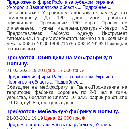
Предложения фирм: Работа за рубежом
,
Украина,
Ужгород и Закарпатская область
...
Подробнее
...
Визы польские. Устраиваем в польскую к нам едут как
командировку. До 120 дней могут работать
официально. Проживание 150 евро. Проезд не
оплачиваем. Нужны маляры-штукатуры-4-5евро м2
Предоставляем: Рабочую одежду Инструмент
Автомобиль на бригаду Работать можно на выходных и
делать 0686770538 0996215785 0936470592 Помощь в
открытие виз.
Требуются -Обивщики на Меб.фабрику в
Польшу.
21-03-2021 19:20
Цена: 17 000 грн. ₴
Предложения фирм: Работа за рубежом
,
Украина,
Чернигов и область
...
Подробнее
...
Обивщики на меб.фабрику в Гдыню.Проживание на
территории фабрики, хорошее, по 2-3 чел в комн,
удобства, бесплатно.Оплата 10 зл.ч.График работы:по
10-12 ч, суб-8 ч, воскр-вых.день.
Требуются- Мебельную фабрику в Польшу.
21-03-2021 19:19
Цена: 22 000 грн. ₴
Продам, предлагаю: Работа за рубежом
,
Украина,