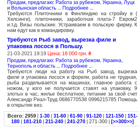
Продам, предлагаю: Работа за рубежом
,
Украина, Луцк
и Волынская область
...
Подробнее
...
Требуются Плиточники в Финляндию на стройку в (
Хелсинги). плиточники, заработная плата-7 Евром2
и.т.д. Визы польские. Устраиваем в польскую фирму. К
нам едут как в командировку.
Требуются Рыб завод, вырезка филе и
упаковка лосося в Польшу.
21-03-2021 19:19
Цена: 18 000 грн. ₴
Продам, предлагаю: Работа за рубежом
,
Украина,
Тернополь и область
...
Подробнее
...
Требуются люди на работу на Рыб завод, вырезка
филе и упаковка лосося и форели, работа не трудная,
рыба разделывается на машинах, главное работа с
ножом, у кого не получается ставят на упаковку, 9
злотых в час, жилье бесплатное, питание за свой счет
Александр Риал-Труд 0686770538 0996215785 Помощь
в открытие виз.
Всего: 2959
|
1-30
|
31-60
|
61-90
|
91-120
|
121-150
|
151-
180
|
181-210
|
211-240
|
241-270
| 271-300 |
[>>300>>]