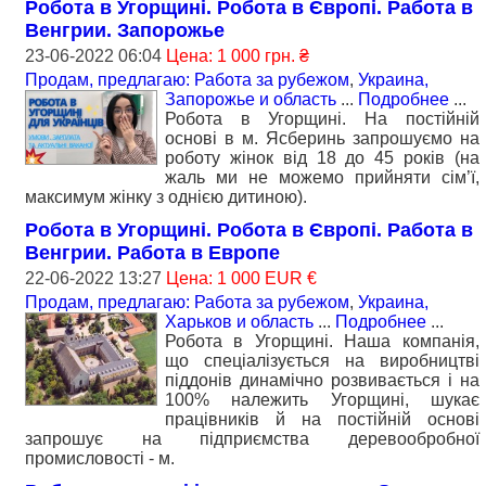
Робота в Угорщині. Робота в Європі. Работа в
Венгрии. Запорожье
23-06-2022 06:04
Цена: 1 000 грн. ₴
Продам, предлагаю: Работа за рубежом
,
Украина,
Запорожье и область
...
Подробнее
...
Робота в Угорщині. На постійній
основі в м. Ясберинь запрошуємо на
роботу жінок від 18 до 45 років (на
жаль ми не можемо прийняти сім’ї,
максимум жінку з однією дитиною).
Робота в Угорщині. Робота в Європі. Работа в
Венгрии. Работа в Европе
22-06-2022 13:27
Цена: 1 000 EUR €
Продам, предлагаю: Работа за рубежом
,
Украина,
Харьков и область
...
Подробнее
...
Робота в Угорщині. Наша компанія,
що спеціалізується на виробництві
піддонів динамічно розвивається і на
100% належить Угорщині, шукає
працівників й на постійній основі
запрошує на підприємства деревообробної
промисловості - м.