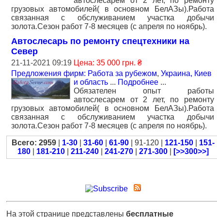
автослесарем от 2 лет, по ремонту
грузовых автомобилей( в основном БелАЗы).Работа
связанная с обслуживанием участка добычи
золота.Сезон работ 7-8 месяцев (с апреля по ноябрь).
Автослесарь по ремонту спецтехники на
Север
21-11-2021 09:19
Цена: 35 000 грн. ₴
Предложения фирм: Работа за рубежом
,
Украина, Киев
и область
...
Подробнее
...
Обязателен опыт работы
автослесарем от 2 лет, по ремонту
грузовых автомобилей( в основном БелАЗы).Работа
связанная с обслуживанием участка добычи
золота.Сезон работ 7-8 месяцев (с апреля по ноябрь).
Всего: 2959
|
1-30
|
31-60
|
61-90
| 91-120 |
121-150
|
151-
180
|
181-210
|
211-240
|
241-270
|
271-300
|
[>>300>>]
На этой странице представлены
бесплатные