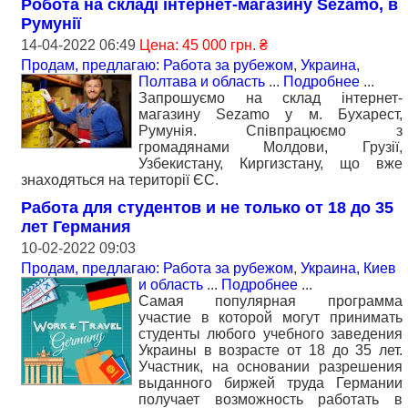
Робота на складі інтернет-мaгaзину Sezamo, в
Румунії
14-04-2022 06:49
Цена: 45 000 грн. ₴
Продам, предлагаю: Работа за рубежом
,
Украина,
Полтава и область
...
Подробнее
...
Запрошуємо на склад інтернет-
мaгaзину Sezamo у м. Бухарест,
Румунія. Співпрацюємо з
громадянами Молдови, Грузії,
Узбекистану, Киргизстану, що вже
знаходяться на території ЄС.
Работа для студентов и не только от 18 до 35
лет Германия
10-02-2022 09:03
Продам, предлагаю: Работа за рубежом
,
Украина, Киев
и область
...
Подробнее
...
Самая популярная программа
участие в которой могут принимать
студенты любого учебного заведения
Украины в возрасте от 18 до 35 лет.
Участник, на основании разрешения
выданного биржей труда Германии
получает возможность работать в