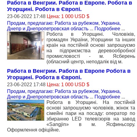
Работа в Венгрии. Работа в Европе. Робота в
Угорщині. Робота в Європі.
23-06-2022 17:48
Цена: 1 000 USD $
Продам, предлагаю: Работа за рубежом
,
Украина,
Днепр и Днепропетровская область
...
Подробнее
...
Робота в Угорщині. Чоловіків,
громадян України, Угорщини та інших
країн на постійній основі запрошуємо
на підприємства деревообробної
промисловості - м. Ясберень
(обласний центр, неподалік від м.
Работа в Венгрии. Работа в Европе Робота в
Угорщині. Робота в Європі.
23-06-2022 17:48
Цена: 1 000 USD $
Продам, предлагаю: Работа за рубежом
,
Украина,
Днепр и Днепропетровская область
...
Подробнее
...
Робота в Угорщині. На постійній
основі запрошуємо чоловіків, жінок та
сімейні пари на посаду: оператор по
збиранню LED телевізорів на завод
«Sangjin» в м. Ясфиньсору.
Оформлення офіційне.