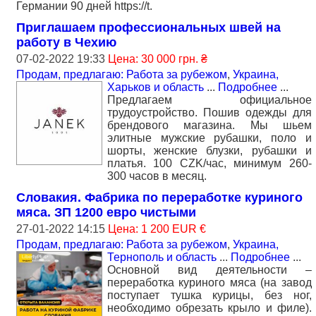
Германии 90 дней https://t.
Приглашаем профессиональных швей на
работу в Чехию
07-02-2022 19:33
Цена: 30 000 грн. ₴
Продам, предлагаю: Работа за рубежом
,
Украина,
Харьков и область
...
Подробнее
...
Предлагаем официальное
трудоустройство. Пошив одежды для
брендового мaгазина. Мы шьем
элитные мужские рубашки, поло и
шорты, женские блузки, рубашки и
платья. 100 CZK/час, минимум 260-
300 часов в месяц.
Словакия. Фабрика по переработке куриного
мяса. ЗП 1200 евро чистыми
27-01-2022 14:15
Цена: 1 200 EUR €
Продам, предлагаю: Работа за рубежом
,
Украина,
Тернополь и область
...
Подробнее
...
Основной вид деятельности –
переработка куриного мяса (на завод
поступает тушка курицы, без ног,
необходимо обрезать крыло и филе).