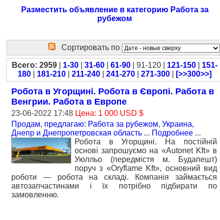
Разместить объявление в категорию Работа за
рубежом
Сортировать по
Всего: 2959
|
1-30
|
31-60
|
61-90
| 91-120 |
121-150
|
151-
180
|
181-210
|
211-240
|
241-270
|
271-300
|
[>>300>>]
Робота в Угорщині. Робота в Європі. Работа в
Венгрии. Работа в Европе
23-06-2022 17:48
Цена: 1 000 USD $
Продам, предлагаю: Работа за рубежом
,
Украина,
Днепр и Днепропетровская область
...
Подробнее
...
Робота в Угорщині. На постійній
основі запрошуємо на «Autonet Kft» в
Уюлльо (передмістя м. Будапешт)
поруч з «Oryflame Kft», основний вид
роботи — робота на складі. Компанія займається
автозапчастинами і їх потрібно підбирати по
замовленню.