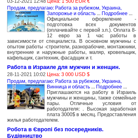
03-12-2021 12:48
Цена: 1 500 EUR €
Продам, предлагаю: Работа за рубежом
,
Украина,
Запорожье и область
...
Подробнее
...
Официальное оформление -
подготовка всех документов
(оплачивайте с первой з.п.). Оплата 8-
12 евро за 1 час работы в
зависимости от специалиста. В основном мужчины с
опытом работы -строители, разнорабочие, монтажники,
внутренние и наружные работы, маляр, кровельщик,
кафельщик, сантехник, фасадщик и т.
Работа в Израиле для мужчин и женщин.
28-11-2021 10:02
Цена: 3 000 USD $
Продам, предлагаю: Работа за рубежом
,
Украина,
Винница и область
...
Подробнее
...
Приглашаются на работу в Израиль
мужчины и женщины, также семейные
пары. Отличные условия от
работодателя: . Высокая заработная
плата 3000$ в месяц. Предоставления
жилья работодателем.
Робота в Європі без посередників.
Будівництво