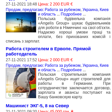
27-11-2021 18:48
Цена: 2 200 EUR €
Продам, предлагаю: Работа за рубежом
,
Украина, Киев
и область
...
Подробнее
...
Польська будівельна компанія
«Angelis Group» шукає будівельників
для роботи в Німеччині на свої об'єкти.
Надаємо хороші умови праці та
оплати, без прихованих комісій і
списань з зарплат.
Работа строителем в Ервопе. Прямой
работодатель
27-11-2021 17:52
Цена: 2 000 EUR €
Продам, предлагаю: Работа за рубежом
,
Украина, Киев
и область
...
Подробнее
...
Польская строительная компания
«Angelis Group» ищет строителей для
работы в Германии. При
сотрудничестве заключается договор,
зарплата и авансы поступают на
Вашу банковскую карту.
Машинист ЭКГ-5, 8 на Север
21-11-2021 09:20
Цена: 45 000 грн. ₴